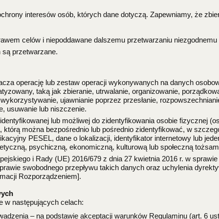
chrony interesów osób, których dane dotyczą. Zapewniamy, że zbie
rawem celów i niepoddawane dalszemu przetwarzaniu niezgodnemu z
 są przetwarzane.
cza operację lub zestaw operacji wykonywanych na danych osobo
yzowany, taką jak zbieranie, utrwalanie, organizowanie, porządkow
 wykorzystywanie, ujawnianie poprzez przesłanie, rozpowszechnianie
e, usuwanie lub niszczenie.
dentyfikowanej lub możliwej do zidentyfikowania osobie fizycznej (o
, którą można bezpośrednio lub pośrednio zidentyfikować, w szczegó
fikacyjny PESEL, dane o lokalizacji, identyfikator internetowy lub j
enetyczną, psychiczną, ekonomiczną, kulturową lub społeczną tożsam
jskiego i Rady (UE) 2016/679 z dnia 27 kwietnia 2016 r. w sprawi
rawie swobodnego przepływu takich danych oraz uchylenia dyrekty
ormacji Rozporządzeniem].
wych
 w następujących celach:
owadzenia – na podstawie akceptacji warunków Regulaminu (art. 6 ust