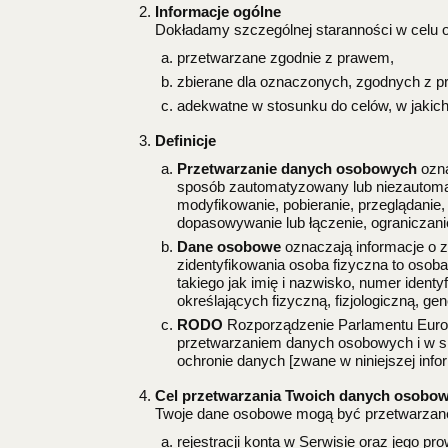
Informacje ogólne
Dokładamy szczególnej staranności w celu o
przetwarzane zgodnie z prawem,
zbierane dla oznaczonych, zgodnych z p
adekwatne w stosunku do celów, w jakich
Definicje
Przetwarzanie danych osobowych
ozna
sposób zautomatyzowany lub niezautomat
modyfikowanie, pobieranie, przeglądanie,
dopasowywanie lub łączenie, ograniczani
Dane osobowe
oznaczają informacje o zi
zidentyfikowania osoba fizyczna to osoba
takiego jak imię i nazwisko, numer identy
określających fizyczną, fizjologiczną, g
RODO
Rozporządzenie Parlamentu Europe
przetwarzaniem danych osobowych i w sp
ochronie danych [zwane w niniejszej inf
Cel przetwarzania Twoich danych osobo
Twoje dane osobowe mogą być przetwarzane
rejestracji konta w Serwisie oraz jego pr