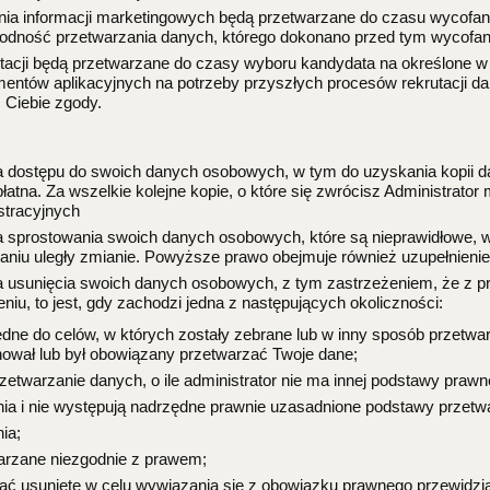
nia informacji marketingowych będą przetwarzane do czasu wycofani
godność przetwarzania danych, którego dokonano przed tym wycofa
utacji będą przetwarzane do czasy wyboru kandydata na określone 
entów aplikacyjnych na potrzeby przyszłych procesów rekrutacji 
 Ciebie zgody.
a dostępu do swoich danych osobowych, w tym do uzyskania kopii
łatna. Za wszelkie kolejne kopie, o które się zwrócisz Administrato
stracyjnych
 sprostowania swoich danych osobowych, które są nieprawidłowe, w
braniu uległy zmianie. Powyższe prawo obejmuje również uzupełnieni
a usunięcia swoich danych osobowych, z tym zastrzeżeniem, że z 
u, to jest, gdy zachodzi jedna z następujących okoliczności:
dne do celów, w których zostały zebrane lub w inny sposób przetwarz
anował lub był obowiązany przetwarzać Twoje dane;
przetwarzanie danych, o ile administrator nie ma innej podstawy prawn
ia i nie występują nadrzędne prawnie uzasadnione podstawy przetwa
ia;
warzane niezgodnie z prawem;
ać usunięte w celu wywiązania się z obowiązku prawnego przewidzia