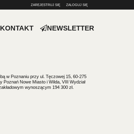
ZAREJESTRUJ SIĘ
ZALOGUJ SIĘ
0
0,00
KONTAKT
NEWSLETTER
PLN
14
52
zibą w Poznaniu przy ul. Tęczowej 15, 60-275
Poznań Nowe Miasto i Wilda, VIII Wydział
 zakładowym wynoszącym 194 300 zł.