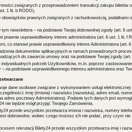
zynności związanych z przeprowadzeniem transakcji zakupu biletów o
st. 1 lit. b RODO),
ze obowiązków prawnych związanych z rachunkowością, podatkami o
tym newslettera – na podstawie Twojej dobrowolnej zgody (art. 6 ust
prawnie usprawiedliwiony interes administratora (art. 6 ust. 1 lit. f
, co stanowi prawie usprawiedliwiony interes Administratora (art. 6 u
adzenia dokumentów aplikacyjnych w ramach prowadzonych procesów r
wadzących do zawarcia umowy oraz na podstawie Twojej zgody (art. 6
o indywidualnych potrzeb Użytkowników, m.in. poprzez zastosowan
 na podstawie usprawiedliwionego interesu administratora oraz Twojej
rzetwarzane
oje dane osobowe związane z wykonywaniem usługi elektronicznej p
zególności: imię (imiona) i nazwisko (nazwiska), adres email, nume
 na adres pocztowy Administratora). Podanie tych danych jest wym
ty24 nie będzie mógł przyjąć Twojego Zamówienia.
y24 przede wszystkim przetwarza imiona i nazwiska, numery telefo
est dobrowolne, wobec czego możesz ich nie podać, przy czym nie 
esem rekrutacji Bilety24 przede wszystkim przetwarza imię i nazwi