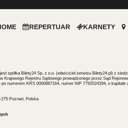
HOME
REPERTUAR
KARNETY
 spółka Bilety24 Sp. z o.o. (właściciel serwisu Bilety24.pl) z sied
ów Krajowego Rejestru Sądowego prowadzonego przez Sąd Rejonowy 
 po numerem KRS 0000887164, numer NIP 7792524394, o kapitale
60-275 Poznań, Polska
nych