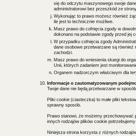
się do odczytu maszynowego swoje dane 
administratorowi bez przeszkód ze strony
Wykonując to prawo możesz również żąda
ile jest to technicznie możliwe.
Masz prawo do cofnięcia zgody w dowoln
dokonano na podstawie zgody przed jej c
W przypadku cofnięcia zgody Administrat
dane osobowe przetwarzane są również na 
zachodzi.
Masz prawo do wniesienia skargi do org
Unii, których zadaniem jest monitorowan
Organem nadzorczym właściwym dla tery
Informacje o zautomatyzowanym podejmow
Twoje dane nie będą przetwarzane w sposób
Pliki cookie (ciasteczka) to małe pliki teks
sprawny sposób.
Prawo stanowi, że możemy przechowywać pliki
innych rodzajów plików cookie potrzebujemy
Niniejsza strona korzysta z różnych rodzajów