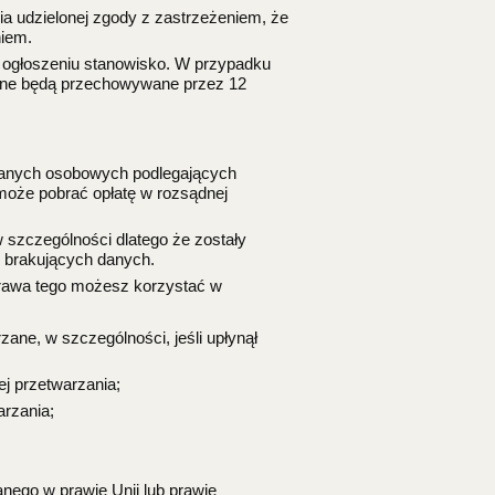
a udzielonej zgody z zastrzeżeniem, że
niem.
w ogłoszeniu stanowisko. W przypadku
dane będą przechowywane przez 12
 danych osobowych podlegających
r może pobrać opłatę w rozsądnej
 szczególności dlatego że zostały
e brakujących danych.
prawa tego możesz korzystać w
ane, w szczególności, jeśli upłynął
ej przetwarzania;
rzania;
nego w prawie Unii lub prawie