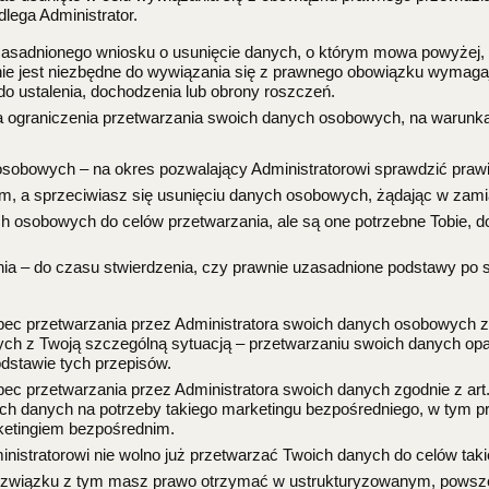
lega Administrator.
zasadnionego wniosku o usunięcie danych, o którym mowa powyżej
nie jest niezbędne do wywiązania się z prawnego obowiązku wymag
do ustalenia, dochodzenia lub obrony roszczeń.
a ograniczenia przetwarzania swoich danych osobowych, na warunk
sobowych – na okres pozwalający Administratorowi sprawdzić praw
em, a sprzeciwiasz się usunięciu danych osobowych, żądając w zami
ch osobowych do celów przetwarzania, ale są one potrzebne Tobie, d
ia – do czasu stwierdzenia, czy prawnie uzasadnione podstawy po s
c przetwarzania przez Administratora swoich danych osobowych zgo
ch z Twoją szczególną sytuacją – przetwarzaniu swoich danych opartem
dstawie tych przepisów.
c przetwarzania przez Administratora swoich danych zgodnie z art. 
ch danych na potrzeby takiego marketingu bezpośredniego, w tym pro
rketingiem bezpośrednim.
istratorowi nie wolno już przetwarzać Twoich danych do celów tak
 związku z tym masz prawo otrzymać w ustrukturyzowanym, pows