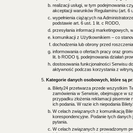
realizacji usługi, w tym podejmowania c
akceptacji warunków Regulaminu (art. 6 u
wypełnienia ciążących na Administrator
podstawie art. 6 ust. 1 lit. c RODO,
przesyłania informacji marketingowych, w 
komunikacji z Użytkownikiem – co stanowi 
dochodzenia lub obrony przed roszczeniami
informowania o ofertach pracy oraz grom
lit. b RODO tj. podejmowania działań pro
dostosowania funkcjonalności Serwisu d
aktywność podczas korzystania z witryny –
Kategorie danych osobowych, które są p
Bilety24 przetwarza przede wszystkim Tw
zamówienia w Serwisie, obejmujące w szc
przypadku złożenia reklamacji pisemnie
ich podania. W razie ich niepodania Bile
W celach związanych z komunikacją Bilet
korespondencyjne. Podanie tych danych j
pytania.
W celach związanych z prowadzonym proc