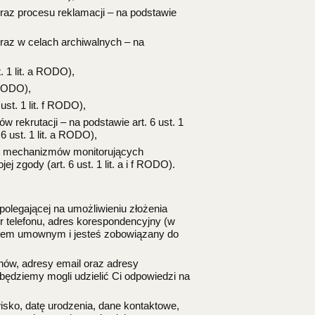
raz procesu reklamacji – na podstawie
raz w celach archiwalnych – na
. 1 lit. a RODO),
 RODO),
st. 1 lit. f RODO),
ekrutacji – na podstawie art. 6 ust. 1
 ust. 1 lit. a RODO),
ie mechanizmów monitorujących
 zgody (art. 6 ust. 1 lit. a i f RODO).
olegającej na umożliwieniu złożenia
r telefonu, adres korespondencyjny (w
ogiem umownym i jesteś zobowiązany do
nów, adresy email oraz adresy
będziemy mogli udzielić Ci odpowiedzi na
sko, datę urodzenia, dane kontaktowe,