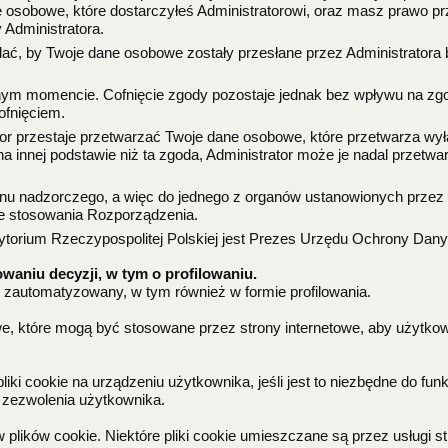
osobowe, które dostarczyłeś Administratorowi, oraz masz prawo p
 Administratora.
ć, by Twoje dane osobowe zostały przesłane przez Administratora b
ym momencie. Cofnięcie zgody pozostaje jednak bez wpływu na zg
ofnięciem.
or przestaje przetwarzać Twoje dane osobowe, które przetwarza wył
innej podstawie niż ta zgoda, Administrator może je nadal przetwarz
anu nadzorczego, a więc do jednego z organów ustanowionych prze
ie stosowania Rozporządzenia.
torium Rzeczypospolitej Polskiej jest Prezes Urzędu Ochrony Da
aniu decyzji, w tym o profilowaniu.
 zautomatyzowany, w tym również w formie profilowania.
towe, które mogą być stosowane przez strony internetowe, aby użytkow
 cookie na urządzeniu użytkownika, jeśli jest to niezbędne do funk
 zezwolenia użytkownika.
 plików cookie. Niektóre pliki cookie umieszczane są przez usługi st