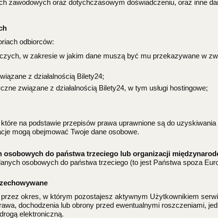
jach zawodowych oraz dotychczasowym doświadczeniu, oraz inne da
ch
oriach odbiorców:
niczych, w zakresie w jakim dane muszą być mu przekazywane w zw
iązane z działalnością Bilety24;
czne związane z działalnością Bilety24, w tym usługi hostingowe;
które na podstawie przepisów prawa uprawnione są do uzyskiwania o
ormacje mogą obejmować Twoje dane osobowe.
h osobowych do państwa trzeciego lub organizacji międzynarod
danych osobowych do państwa trzeciego (to jest Państwa spoza Eur
przechowywane
przez okres, w którym pozostajesz aktywnym Użytkownikiem serwis
wa, dochodzenia lub obrony przed ewentualnymi roszczeniami, jednak
rogą elektroniczną.