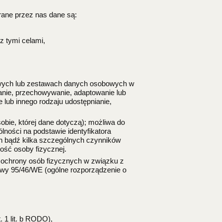
rane przez nas dane są:
 tymi celami,
wych lub zestawach danych osobowych w
anie, przechowywanie, adaptowanie lub
 lub innego rodzaju udostępnianie,
sobie, której dane dotyczą); możliwa do
lności na podstawie identyfikatora
eden bądź kilka szczególnych czynników
ość osoby fizycznej.
e ochrony osób fizycznych w związku z
wy 95/46/WE (ogólne rozporządzenie o
. 1 lit. b RODO),