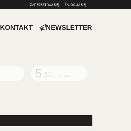
ZAREJESTRUJ SIĘ
ZALOGUJ SIĘ
0
0,00
KONTAKT
NEWSLETTER
PLN
14
53
5
KROK
STATUS TRANSAKCJI