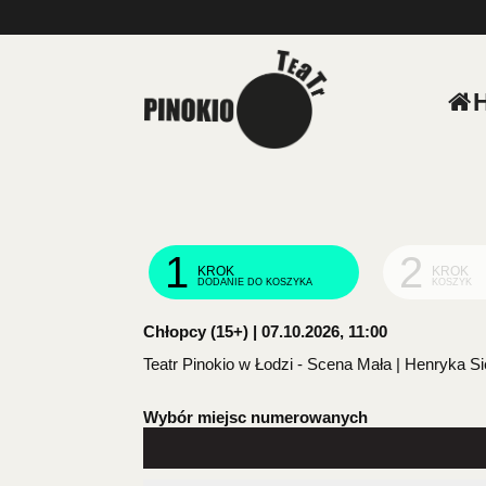
'
1
2
KROK
KROK
DODANIE DO KOSZYKA
KOSZYK
Chłopcy (15+) | 07.10.2026, 11:00
Teatr Pinokio w Łodzi - Scena Mała | Henryka S
Wybór miejsc numerowanych