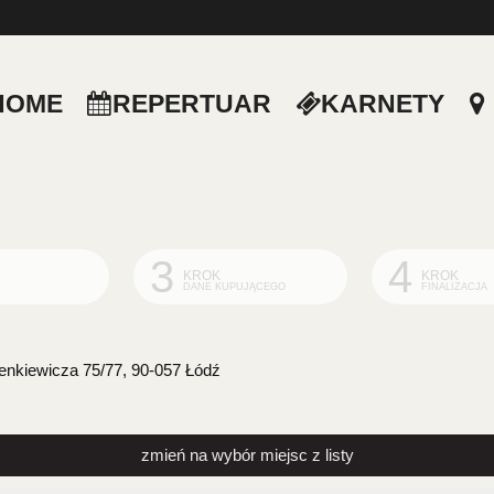
HOME
REPERTUAR
KARNETY
3
4
KROK
KROK
DANE KUPUJĄCEGO
FINALIZACJA
ienkiewicza 75/77, 90-057 Łódź
zmień na wybór miejsc z listy