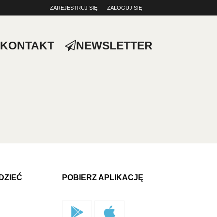
ZAREJESTRUJ SIĘ
ZALOGUJ SIĘ
0
0,00
KONTAKT
NEWSLETTER
PLN
14
52
DZIEĆ
POBIERZ APLIKACJĘ